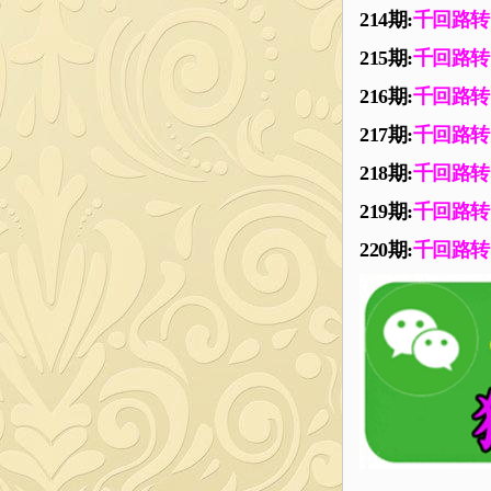
214期:
千回路转
215期:
千回路转
216期:
千回路转
217期:
千回路转
218期:
千回路转
219期:
千回路转
220期:
千回路转