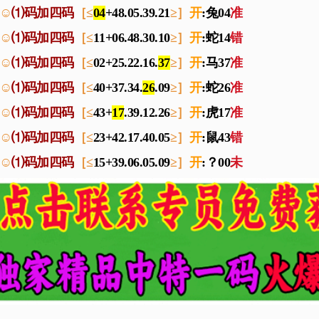
☺
⑴码加四码
［≤
04
+48.05.39.21
≥］
开
:兔04
准
☺
⑴码加四码
［≤
11+06.48.30.10
≥］
开
:蛇14
错
☺
⑴码加四码
［≤
02+25.22.16.
37
≥］
开
:马37
准
☺
⑴码加四码
［≤
40+37.34.
26
.09
≥］
开
:蛇26
准
☺
⑴码加四码
［≤
43+
17
.39.12.26
≥］
开
:虎17
准
☺
⑴码加四码
［≤
23+42.17.40.05
≥］
开
:鼠43
错
☺
⑴码加四码
［≤
15+39.06.05.09
≥］
开
:？00
未