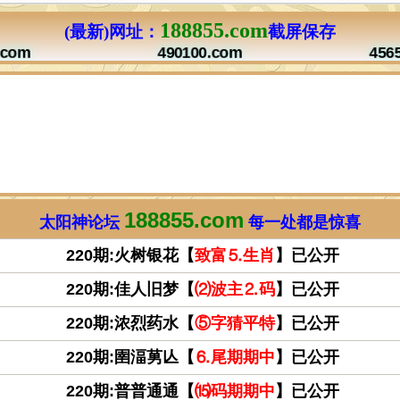
1888
55
.com
(最新)网址：
截屏保存
.com
490100.com
456
188855.com
太阳神论坛
每一处都是惊喜
220期:火树银花【
致富⒌生肖
】已公开
220期:佳人旧梦【
⑵波主⒉码
】已公开
220期:浓烈药水【
⑤字猜平特
】已公开
220期:圉湢莮亾【
⒍尾期期中
】已公开
220期:普普通通【
⒂码期期中
】已公开