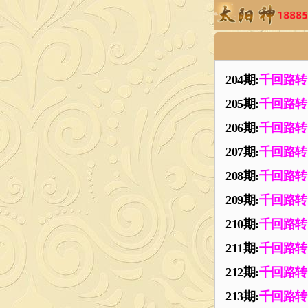
204期:
千回路转
205期:
千回路转
206期:
千回路转
207期:
千回路转
208期:
千回路转
209期:
千回路转
210期:
千回路转
211期:
千回路转
212期:
千回路转
213期:
千回路转