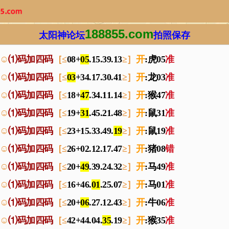
188855.com
太阳神论坛
拍照保存
☺
⑴码加四码
［≤
08+
05
.15.39.13
≥］
开
:虎05
准
☺
⑴码加四码
［≤
03
+34.17.30.41
≥］
开
:龙03
准
☺
⑴码加四码
［≤
18+
47
.34.11.14
≥］
开
:猴47
准
☺
⑴码加四码
［≤
19+
31
.45.21.48
≥］
开
:鼠31
准
☺
⑴码加四码
［≤
23+15.33.49.
19
≥］
开
:鼠19
准
☺
⑴码加四码
［≤
26+02.12.17.47
≥］
开
:猪08
错
☺
⑴码加四码
［≤
20+
49
.39.24.32
≥］
开
:马49
准
☺
⑴码加四码
［≤
16+46.
01
.25.07
≥］
开
:马01
准
☺
⑴码加四码
［≤
20+
06
.27.12.43
≥］
开
:牛06
准
☺
⑴码加四码
［≤
42+44.04.
35
.19
≥］
开
:猴35
准