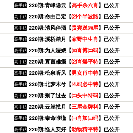
220期:‌青峰隐云【
高手杀六肖
】已公开
高手贴
220期:命由己定【
⑵个半波路
】已公开
高手贴
220期:清风伴酒【
贵宾送㈣尾
】已公开
高手贴
220期:溪桥踏月【
家野中生肖
】已公开
高手贴
220期:为人湿婊【
㈢肖博㈡码
】已公开
高手贴
220期:寡言难瘾【
⑵肖爆平特
】已公开
高手贴
220期:松泉听风【
男女肖中特
】已公开
高手贴
220期:北梦木兮【
⒕码必中特
】已公开
高手贴
220期:别了过去【
㈡头中特码
】已公开
高手贴
220期:‌云崖揽月【
三尾金牌料
】已公开
高手贴
220期:奉命唯谨【
㈠肖加㈢码
】已公开
高手贴
220期:怪人安好【
动物猜平特
】已公开
高手贴