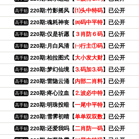
220期:竹影摇风【
⑴头中特码
】已公开
高手贴
220期:魂耗神丧【
㈣码中平特
】已公开
高手贴
220期:仅是祈愿【
３肖防６码
】已公开
高手贴
220期:月白风清【
㈠行主①码
】已公开
高手贴
220期:柏拉图式【
大小发大财
】已公开
高手贴
220期:梦幻仙境【
⒊码加⒊码
】已公开
高手贴
220期:雷隐云涌【
内部二肖料
】已公开
高手贴
220期:疼心泣血【
⒉波必中特
】已公开
高手贴
220期:明珠投暗【
一尾中平特
】已公开
高手贴
220期:雪霁初晴【
单单双双数
】已公开
高手贴
220期:还爱我吗【
二肖防一码
】已公开
高手贴