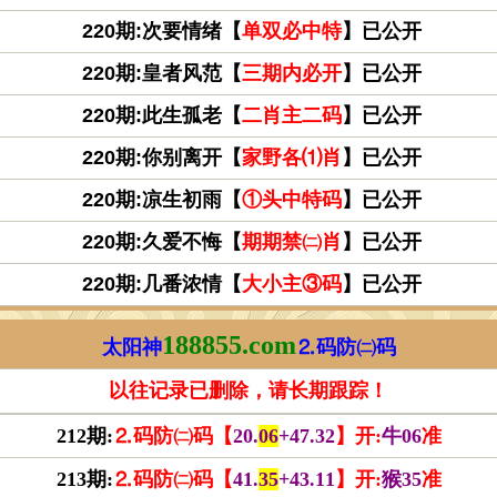
220期:次要情绪【
单双必中特
】已公开
220期:皇者风范【
三期内必开
】已公开
220期:此生孤老【
二肖主二码
】已公开
220期:你别离开【
家野各⑴肖
】已公开
220期:凉生初雨【
①头中特码
】已公开
220期:久爱不悔【
期期禁㈡肖
】已公开
220期:几番浓情【
大小主③码
】已公开
188855.com
太阳神
⒉码防㈡码
以往记录已删除，请长期跟踪！
212期:
⒉码防㈡码【
20.
06
+47.32
】开:
牛06
准
213期:
⒉码防㈡码【
41.
35
+43.11
】开:
猴35
准